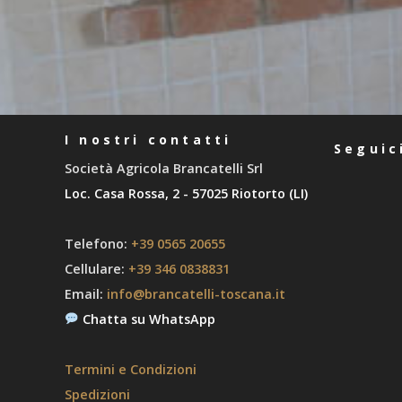
I nostri contatti
Seguic
Società Agricola Brancatelli Srl
Loc. Casa Rossa, 2 - 57025 Riotorto (LI)
Telefono:
+39 0565 20655
Cellulare:
+39 346 0838831
Email:
info@brancatelli-toscana.it
Chatta su WhatsApp
Termini e Condizioni
Spedizioni