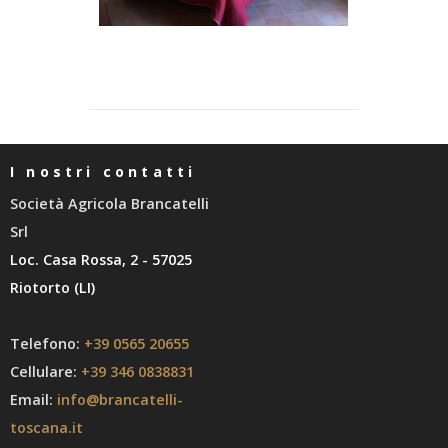
I nostri contatti
Società Agricola Brancatelli
Srl
Loc. Casa Rossa, 2 - 57025
Riotorto (LI)
Telefono:
+39 0565 20655
Cellulare:
+39 346 0838831
Email:
info@brancatelli-
toscana.it